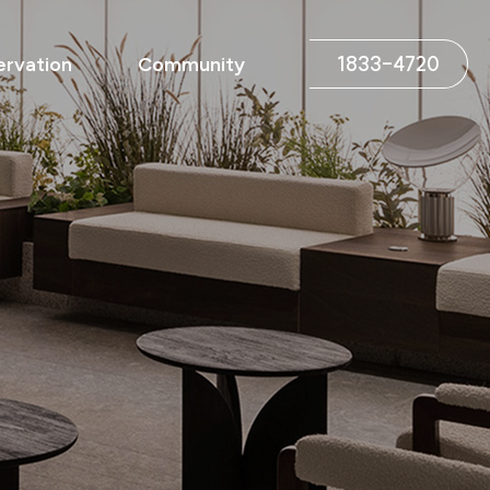
1833-4720
ervation
Community