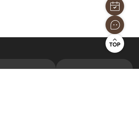
금에서 차감 후 잔액을 환불한다.(정가 스파 32만원, 피트니스
평일 상담
토요일 상담
효 처리하며, 제7조(계약금 환불) 2항의 스파 및 피트니스 이용
9시~18시
9시~16시
 연령 37주 미만의 신생아)에 해당할 경우, 분만 후 7일 이내